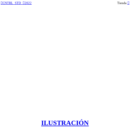
︎CNTRL_STD ︎2022
Tienda
︎
ILUSTRACIÓN