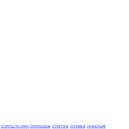
errrevazquez para CNTRL_STD
(ROCCE)
︎CONTACTO+INFO
︎INSTAGRAM
︎TWITTER
︎TUMBLR
︎WHATSAPP